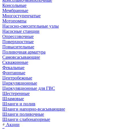
Консольно-моноблочные
Консольные
Мембранные
Многоступенчатые
Мотопомпы
Насосно-смесительные узлы
Насосные станции
Опрессовочные
Поверхностные
Повысительные
Поливочная арматура
Самовсасывающие
Скважинные
Фекальные
Фонтанные
Центробежные
Циркуляционные
Циркуляционные для ГВС
Шестеренные
Шламовые
Шланги и полив
Шланги напорно-всасывающие
Шланги поливочные
Шланги слабонапорные
Акции