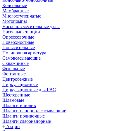
Консольно-моноблочные
Консольные
Мембранные
Многоступенчатые
Мотопомпы
Насосно-смесительные узлы
Насосные станции
Опрессовочные
Поверхностные
Повысительные
Поливочная арматура
Самовсасывающие
Скважинные
Фекальные
Фонтанные
Центробежные
Циркуляционные
Циркуляционные для ГВС
Шестеренные
Шламовые
Шланги и полив
Шланги напорно-всасывающие
Шланги поливочные
Шланги слабонапорные
Акции