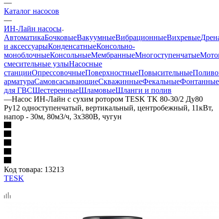
—
Каталог насосов
—
ИН-Лайн насосы
Автоматика
Бочковые
Вакуумные
Вибрационные
Вихревые
Дрен
и аксессуары
Конденсатные
Консольно-
моноблочные
Консольные
Мембранные
Многоступенчатые
Мото
смесительные узлы
Насосные
станции
Опрессовочные
Поверхностные
Повысительные
Поливо
арматура
Самовсасывающие
Скважинные
Фекальные
Фонтанные
для ГВС
Шестеренные
Шламовые
Шланги и полив
—
Насос ИН-Лайн с сухим ротором TESK TK 80-30/2 Ду80
Ру12 одноступенчатый, вертикальный, центробежный, 11кВт,
напор - 30м, 80м3/ч, 3х380В, чугун
Код товара:
13213
TESK