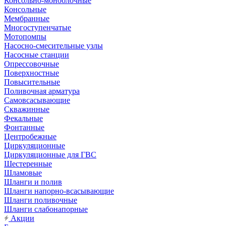
Консольно-моноблочные
Консольные
Мембранные
Многоступенчатые
Мотопомпы
Насосно-смесительные узлы
Насосные станции
Опрессовочные
Поверхностные
Повысительные
Поливочная арматура
Самовсасывающие
Скважинные
Фекальные
Фонтанные
Центробежные
Циркуляционные
Циркуляционные для ГВС
Шестеренные
Шламовые
Шланги и полив
Шланги напорно-всасывающие
Шланги поливочные
Шланги слабонапорные
Акции