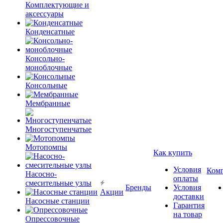
Комплектующие и
аксессуары
Конденсатные
Консольно-
моноблочные
Консольные
Мембранные
Многоступенчатые
Мотопомпы
Как купить
Условия
Ком
Насосно-
оплаты
смесительные узлы
Бренды
Условия
Акции
доставки
Насосные станции
Гарантия
на товар
Опрессовочные