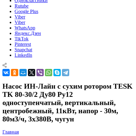
Одноклассники
Rutube
Google Plus
Viber
Viber
WhatsApp
Яндекс.Дзен
TikTok
Pinterest
Snapchat
LinkedIn
Насос ИН-Лайн с сухим ротором TESK
TK 80-30/2 Ду80 Ру12
одноступенчатый, вертикальный,
центробежный, 11кВт, напор - 30м,
80м3/ч, 3х380В, чугун
Главная