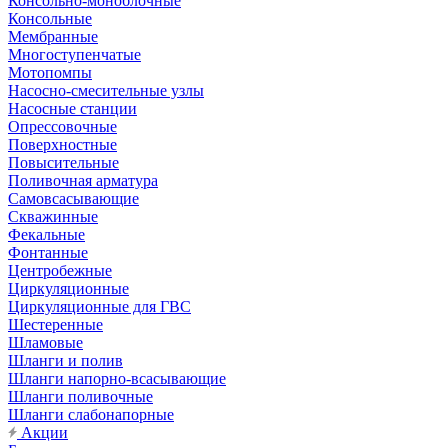
Консольно-моноблочные
Консольные
Мембранные
Многоступенчатые
Мотопомпы
Насосно-смесительные узлы
Насосные станции
Опрессовочные
Поверхностные
Повысительные
Поливочная арматура
Самовсасывающие
Скважинные
Фекальные
Фонтанные
Центробежные
Циркуляционные
Циркуляционные для ГВС
Шестеренные
Шламовые
Шланги и полив
Шланги напорно-всасывающие
Шланги поливочные
Шланги слабонапорные
Акции