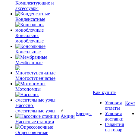
Комплектующие и
аксессуары
Конденсатные
Консольно-
моноблочные
Консольные
Мембранные
Многоступенчатые
Мотопомпы
Как купить
Условия
Ком
Насосно-
оплаты
смесительные узлы
Бренды
Условия
Акции
доставки
Насосные станции
Гарантия
на товар
Опрессовочные