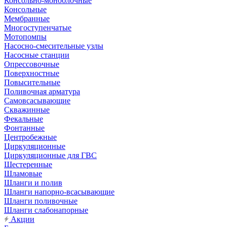
Консольно-моноблочные
Консольные
Мембранные
Многоступенчатые
Мотопомпы
Насосно-смесительные узлы
Насосные станции
Опрессовочные
Поверхностные
Повысительные
Поливочная арматура
Самовсасывающие
Скважинные
Фекальные
Фонтанные
Центробежные
Циркуляционные
Циркуляционные для ГВС
Шестеренные
Шламовые
Шланги и полив
Шланги напорно-всасывающие
Шланги поливочные
Шланги слабонапорные
Акции