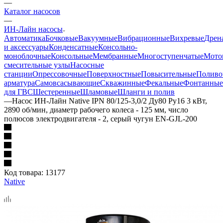
—
Каталог насосов
—
ИН-Лайн насосы
Автоматика
Бочковые
Вакуумные
Вибрационные
Вихревые
Дрен
и аксессуары
Конденсатные
Консольно-
моноблочные
Консольные
Мембранные
Многоступенчатые
Мото
смесительные узлы
Насосные
станции
Опрессовочные
Поверхностные
Повысительные
Поливо
арматура
Самовсасывающие
Скважинные
Фекальные
Фонтанные
для ГВС
Шестеренные
Шламовые
Шланги и полив
—
Насос ИН-Лайн Native IPN 80/125-3,0/2 Ду80 Ру16 3 кВт,
2890 об/мин, диаметр рабочего колеса - 125 мм, число
полюсов электродвигателя - 2, серый чугун EN-GJL-200
Код товара:
13177
Native