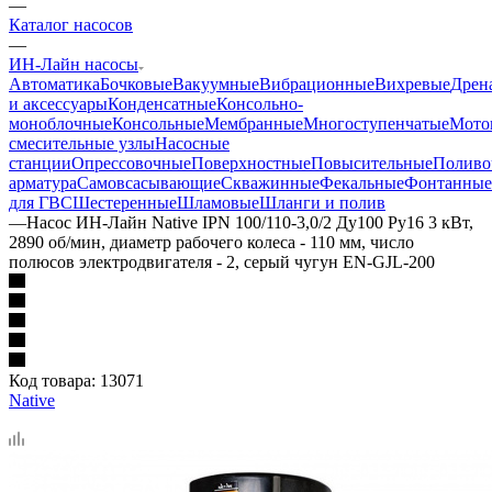
—
Каталог насосов
—
ИН-Лайн насосы
Автоматика
Бочковые
Вакуумные
Вибрационные
Вихревые
Дрен
и аксессуары
Конденсатные
Консольно-
моноблочные
Консольные
Мембранные
Многоступенчатые
Мото
смесительные узлы
Насосные
станции
Опрессовочные
Поверхностные
Повысительные
Поливо
арматура
Самовсасывающие
Скважинные
Фекальные
Фонтанные
для ГВС
Шестеренные
Шламовые
Шланги и полив
—
Насос ИН-Лайн Native IPN 100/110-3,0/2 Ду100 Ру16 3 кВт,
2890 об/мин, диаметр рабочего колеса - 110 мм, число
полюсов электродвигателя - 2, серый чугун EN-GJL-200
Код товара:
13071
Native