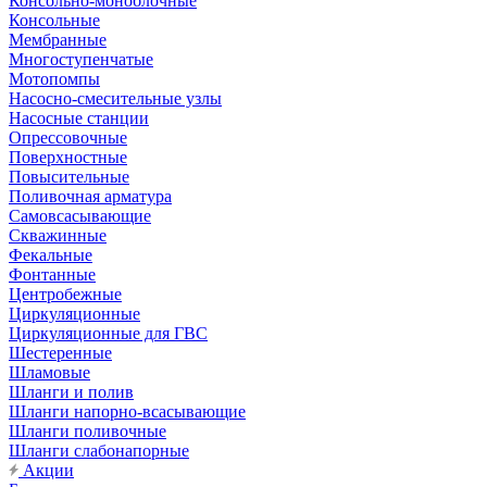
Консольно-моноблочные
Консольные
Мембранные
Многоступенчатые
Мотопомпы
Насосно-смесительные узлы
Насосные станции
Опрессовочные
Поверхностные
Повысительные
Поливочная арматура
Самовсасывающие
Скважинные
Фекальные
Фонтанные
Центробежные
Циркуляционные
Циркуляционные для ГВС
Шестеренные
Шламовые
Шланги и полив
Шланги напорно-всасывающие
Шланги поливочные
Шланги слабонапорные
Акции