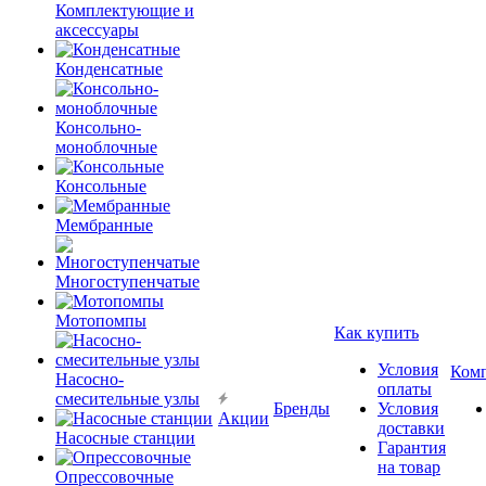
Комплектующие и
аксессуары
Конденсатные
Консольно-
моноблочные
Консольные
Мембранные
Многоступенчатые
Мотопомпы
Как купить
Условия
Ком
Насосно-
оплаты
смесительные узлы
Бренды
Условия
Акции
доставки
Насосные станции
Гарантия
на товар
Опрессовочные