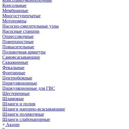
Консольно-моноблочные
Консольные
Мембранные
Многоступенчатые
Мотопомпы
Насосно-смесительные узлы
Насосные станции
Опрессовочные
Поверхностные
Повысительные
Поливочная арматура
Самовсасывающие
Скважинные
Фекальные
Фонтанные
Центробежные
Циркуляционные
Циркуляционные для ГВС
Шестеренные
Шламовые
Шланги и полив
Шланги напорно-всасывающие
Шланги поливочные
Шланги слабонапорные
Акции