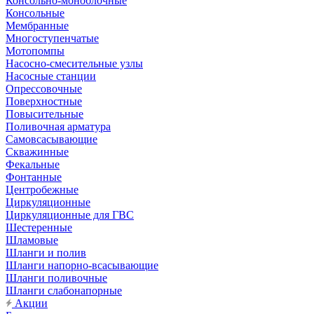
Консольно-моноблочные
Консольные
Мембранные
Многоступенчатые
Мотопомпы
Насосно-смесительные узлы
Насосные станции
Опрессовочные
Поверхностные
Повысительные
Поливочная арматура
Самовсасывающие
Скважинные
Фекальные
Фонтанные
Центробежные
Циркуляционные
Циркуляционные для ГВС
Шестеренные
Шламовые
Шланги и полив
Шланги напорно-всасывающие
Шланги поливочные
Шланги слабонапорные
Акции