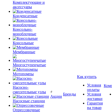
Комплектующие и
аксессуары
Конденсатные
Консольно-
моноблочные
Консольные
Мембранные
Многоступенчатые
Мотопомпы
Как купить
Условия
Ком
Насосно-
оплаты
смесительные узлы
Бренды
Условия
Акции
доставки
Насосные станции
Гарантия
на товар
Опрессовочные