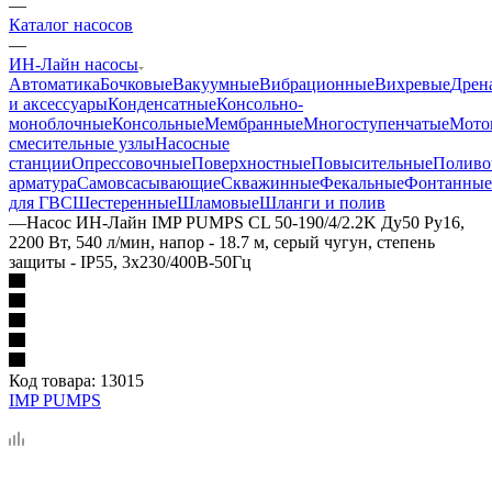
—
Каталог насосов
—
ИН-Лайн насосы
Автоматика
Бочковые
Вакуумные
Вибрационные
Вихревые
Дрен
и аксессуары
Конденсатные
Консольно-
моноблочные
Консольные
Мембранные
Многоступенчатые
Мото
смесительные узлы
Насосные
станции
Опрессовочные
Поверхностные
Повысительные
Поливо
арматура
Самовсасывающие
Скважинные
Фекальные
Фонтанные
для ГВС
Шестеренные
Шламовые
Шланги и полив
—
Насос ИН-Лайн IMP PUMPS CL 50-190/4/2.2K Ду50 Ру16,
2200 Вт, 540 л/мин, напор - 18.7 м, серый чугун, степень
защиты - IP55, 3x230/400B-50Гц
Код товара:
13015
IMP PUMPS