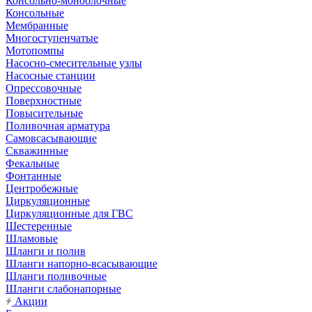
Консольно-моноблочные
Консольные
Мембранные
Многоступенчатые
Мотопомпы
Насосно-смесительные узлы
Насосные станции
Опрессовочные
Поверхностные
Повысительные
Поливочная арматура
Самовсасывающие
Скважинные
Фекальные
Фонтанные
Центробежные
Циркуляционные
Циркуляционные для ГВС
Шестеренные
Шламовые
Шланги и полив
Шланги напорно-всасывающие
Шланги поливочные
Шланги слабонапорные
Акции