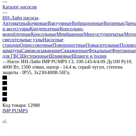
—
Каталог насосов
—
ИН-Лайн насосы
Автоматика
Бочковые
Вакуумные
Вибрационные
Вихревые
Дрен
и аксессуары
Конденсатные
Консольно-
моноблочные
Консольные
Мембранные
Многоступенчатые
Мото
смесительные узлы
Насосные
станции
Опрессовочные
Поверхностные
Повысительные
Поливо
арматура
Самовсасывающие
Скважинные
Фекальные
Фонтанные
для ГВС
Шестеренные
Шламовые
Шланги и полив
—
Насос ИН-Лайн IMP PUMPS CL 100-145/4/4.0S Ду100 Ру10,
4000 Вт, 1500 л/мин, напор - 14.4 м, серый чугун, степень
защиты - IP55, 3x230/400B-50Гц
Код товара:
12988
IMP PUMPS