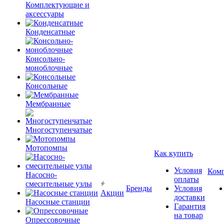
Комплектующие и
аксессуары
Конденсатные
Консольно-
моноблочные
Консольные
Мембранные
Многоступенчатые
Мотопомпы
Как купить
Условия
Ком
Насосно-
оплаты
смесительные узлы
Бренды
Условия
Акции
доставки
Насосные станции
Гарантия
на товар
Опрессовочные