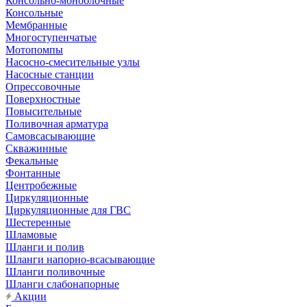
Консольно-моноблочные
Консольные
Мембранные
Многоступенчатые
Мотопомпы
Насосно-смесительные узлы
Насосные станции
Опрессовочные
Поверхностные
Повысительные
Поливочная арматура
Самовсасывающие
Скважинные
Фекальные
Фонтанные
Центробежные
Циркуляционные
Циркуляционные для ГВС
Шестеренные
Шламовые
Шланги и полив
Шланги напорно-всасывающие
Шланги поливочные
Шланги слабонапорные
Акции