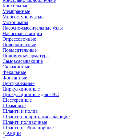
Консольно-моноблочные
Консольные
Мембранные
Многоступенчатые
Мотопомпы
Насосно-смесительные узлы
Насосные станции
Опрессовочные
Поверхностные
Повысительные
Поливочная арматура
Самовсасывающие
Скважинные
Фекальные
Фонтанные
Центробежные
Циркуляционные
Циркуляционные для ГВС
Шестеренные
Шламовые
Шланги и полив
Шланги напорно-всасывающие
Шланги поливочные
Шланги слабонапорные
Акции