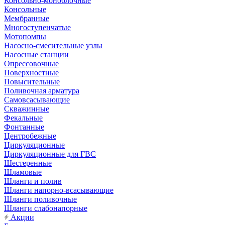
Консольно-моноблочные
Консольные
Мембранные
Многоступенчатые
Мотопомпы
Насосно-смесительные узлы
Насосные станции
Опрессовочные
Поверхностные
Повысительные
Поливочная арматура
Самовсасывающие
Скважинные
Фекальные
Фонтанные
Центробежные
Циркуляционные
Циркуляционные для ГВС
Шестеренные
Шламовые
Шланги и полив
Шланги напорно-всасывающие
Шланги поливочные
Шланги слабонапорные
Акции