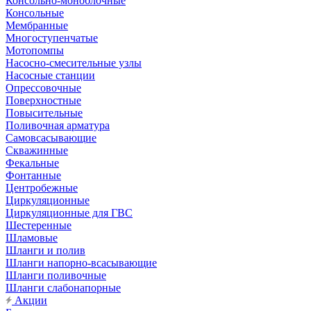
Консольно-моноблочные
Консольные
Мембранные
Многоступенчатые
Мотопомпы
Насосно-смесительные узлы
Насосные станции
Опрессовочные
Поверхностные
Повысительные
Поливочная арматура
Самовсасывающие
Скважинные
Фекальные
Фонтанные
Центробежные
Циркуляционные
Циркуляционные для ГВС
Шестеренные
Шламовые
Шланги и полив
Шланги напорно-всасывающие
Шланги поливочные
Шланги слабонапорные
Акции