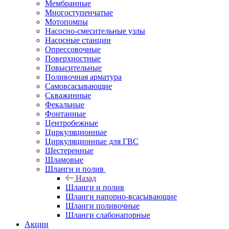
Мембранные
Многоступенчатые
Мотопомпы
Насосно-смесительные узлы
Насосные станции
Опрессовочные
Поверхностные
Повысительные
Поливочная арматура
Самовсасывающие
Скважинные
Фекальные
Фонтанные
Центробежные
Циркуляционные
Циркуляционные для ГВС
Шестеренные
Шламовые
Шланги и полив
Назад
Шланги и полив
Шланги напорно-всасывающие
Шланги поливочные
Шланги слабонапорные
Акции