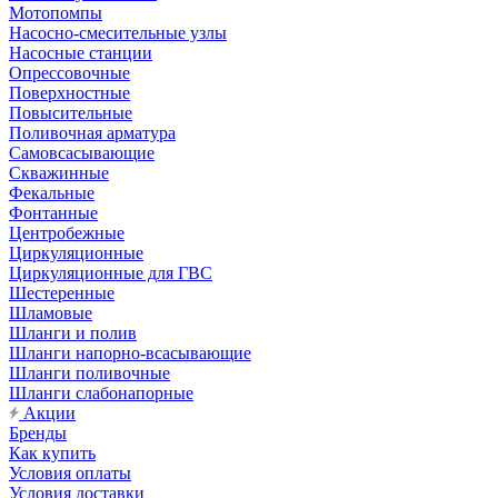
Мотопомпы
Насосно-смесительные узлы
Насосные станции
Опрессовочные
Поверхностные
Повысительные
Поливочная арматура
Самовсасывающие
Скважинные
Фекальные
Фонтанные
Центробежные
Циркуляционные
Циркуляционные для ГВС
Шестеренные
Шламовые
Шланги и полив
Шланги напорно-всасывающие
Шланги поливочные
Шланги слабонапорные
Акции
Бренды
Как купить
Условия оплаты
Условия доставки