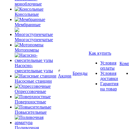
моноблочные
Консольные
Мембранные
Многоступенчатые
Мотопомпы
Как купить
Условия
Ком
Насосно-
оплаты
смесительные узлы
Бренды
Условия
Акции
доставки
Насосные станции
Гарантия
на товар
Опрессовочные
Поверхностные
Повысительные
Поливочная