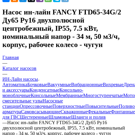
Насос ин-лайн FANCY FTD65-34G/2
Ду65 Ру16 двухполюсной
центробежный, IP55, 7.5 кВт,
номинальный напор - 34 м, 50 м3/ч,
корпус, рабочее колесо - чугун
Главная
—
Каталог насосов
—
ИН-Лайн насосы
Автоматика
Бочковые
Вакуумные
Вибрационные
Вихревые
Дрен
и аксессуары
Конденсатные
Консольно-
моноблочные
Консольные
Мембранные
Многоступенчатые
Мото
смесительные узлы
Насосные
станции
Опрессовочные
Поверхностные
Повысительные
Поливо
арматура
Самовсасывающие
Скважинные
Фекальные
Фонтанные
для ГВС
Шестеренные
Шламовые
Шланги и полив
—
Насос ин-лайн FANCY FTD65-34G/2 Ду65 Ру16
двухполюсной центробежный, IP55, 7.5 кВт, номинальный
напор - 34 м, 50 м3/ч, корпус, рабочее колесо - чугун