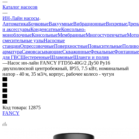
—
Каталог насосов
—
ИН-Лайн насосы
Автоматика
Бочковые
Вакуумные
Вибрационные
Вихревые
Дрен
и аксессуары
Конденсатные
Консольно-
моноблочные
Консольные
Мембранные
Многоступенчатые
Мото
смесительные узлы
Насосные
станции
Опрессовочные
Поверхностные
Повысительные
Поливо
арматура
Самовсасывающие
Скважинные
Фекальные
Фонтанные
для ГВС
Шестеренные
Шламовые
Шланги и полив
—
Насос ин-лайн FANCY FTD50-40G/2 Ду50 Ру16
двухполюсной центробежный, IP55, 7.5 кВт, номинальный
напор - 40 м, 35 м3/ч, корпус, рабочее колесо - чугун
Код товара:
12875
FANCY