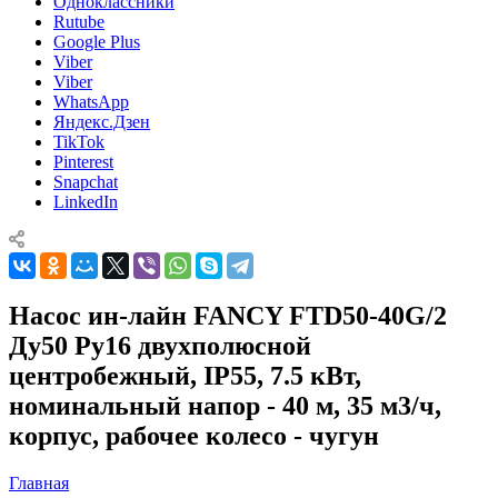
Одноклассники
Rutube
Google Plus
Viber
Viber
WhatsApp
Яндекс.Дзен
TikTok
Pinterest
Snapchat
LinkedIn
Насос ин-лайн FANCY FTD50-40G/2
Ду50 Ру16 двухполюсной
центробежный, IP55, 7.5 кВт,
номинальный напор - 40 м, 35 м3/ч,
корпус, рабочее колесо - чугун
Главная