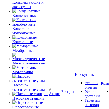
Комплектующие и
аксессуары
Конденсатные
Консольно-
моноблочные
Консольные
Мембранные
Многоступенчатые
Мотопомпы
Как купить
Условия
Ком
Насосно-
оплаты
смесительные узлы
Бренды
Условия
Акции
доставки
Насосные станции
Гарантия
на товар
Опрессовочные