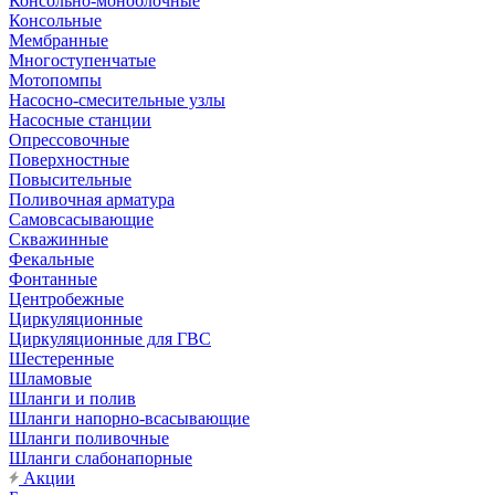
Консольно-моноблочные
Консольные
Мембранные
Многоступенчатые
Мотопомпы
Насосно-смесительные узлы
Насосные станции
Опрессовочные
Поверхностные
Повысительные
Поливочная арматура
Самовсасывающие
Скважинные
Фекальные
Фонтанные
Центробежные
Циркуляционные
Циркуляционные для ГВС
Шестеренные
Шламовые
Шланги и полив
Шланги напорно-всасывающие
Шланги поливочные
Шланги слабонапорные
Акции