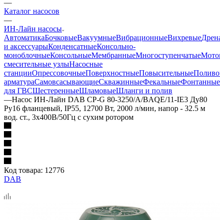
—
Каталог насосов
—
ИН-Лайн насосы
Автоматика
Бочковые
Вакуумные
Вибрационные
Вихревые
Дрен
и аксессуары
Конденсатные
Консольно-
моноблочные
Консольные
Мембранные
Многоступенчатые
Мото
смесительные узлы
Насосные
станции
Опрессовочные
Поверхностные
Повысительные
Поливо
арматура
Самовсасывающие
Скважинные
Фекальные
Фонтанные
для ГВС
Шестеренные
Шламовые
Шланги и полив
—
Насос ИН-Лайн DAB CP-G 80-3250/A/BAQE/11-IE3 Ду80
Ру16 фланцевый, IP55, 12700 Вт, 2000 л/мин, напор - 32.5 м
вод. ст., 3x400В/50Гц с сухим ротором
Код товара:
12776
DAB