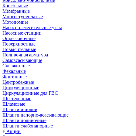
Консольно-моноблочные
Консольные
Мембранные
Многоступенчатые
Мотопомпы
Насосно-смесительные узлы
Насосные станции
Опрессовочные
Поверхностные
Повысительные
Поливочная арматура
Самовсасывающие
Скважинные
Фекальные
Фонтанные
Центробежные
Циркуляционные
Циркуляционные для ГВС
Шестеренные
Шламовые
Шланги и полив
Шланги напорно-всасывающие
Шланги поливочные
Шланги слабонапорные
Акции