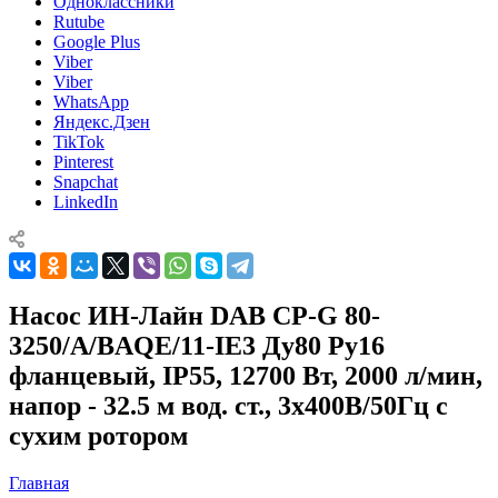
Одноклассники
Rutube
Google Plus
Viber
Viber
WhatsApp
Яндекс.Дзен
TikTok
Pinterest
Snapchat
LinkedIn
Насос ИН-Лайн DAB CP-G 80-
3250/A/BAQE/11-IE3 Ду80 Ру16
фланцевый, IP55, 12700 Вт, 2000 л/мин,
напор - 32.5 м вод. ст., 3x400В/50Гц с
сухим ротором
Главная