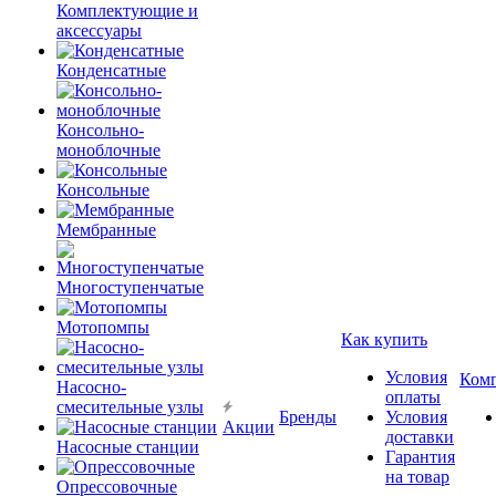
Комплектующие и
аксессуары
Конденсатные
Консольно-
моноблочные
Консольные
Мембранные
Многоступенчатые
Мотопомпы
Как купить
Условия
Ком
Насосно-
оплаты
смесительные узлы
Бренды
Условия
Акции
доставки
Насосные станции
Гарантия
на товар
Опрессовочные