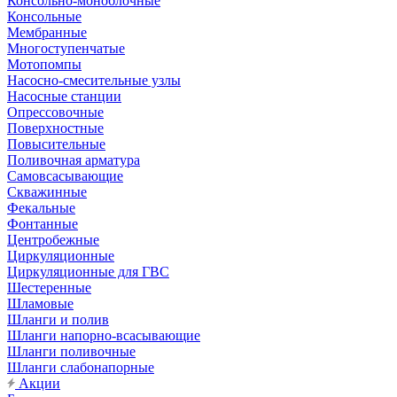
Консольно-моноблочные
Консольные
Мембранные
Многоступенчатые
Мотопомпы
Насосно-смесительные узлы
Насосные станции
Опрессовочные
Поверхностные
Повысительные
Поливочная арматура
Самовсасывающие
Скважинные
Фекальные
Фонтанные
Центробежные
Циркуляционные
Циркуляционные для ГВС
Шестеренные
Шламовые
Шланги и полив
Шланги напорно-всасывающие
Шланги поливочные
Шланги слабонапорные
Акции