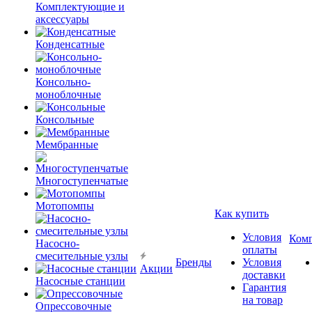
Комплектующие и
аксессуары
Конденсатные
Консольно-
моноблочные
Консольные
Мембранные
Многоступенчатые
Мотопомпы
Как купить
Условия
Ком
Насосно-
оплаты
смесительные узлы
Бренды
Условия
Акции
доставки
Насосные станции
Гарантия
на товар
Опрессовочные