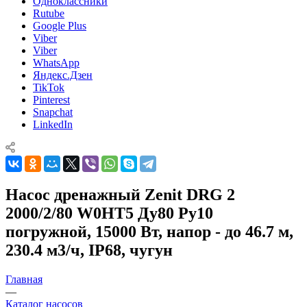
Одноклассники
Rutube
Google Plus
Viber
Viber
WhatsApp
Яндекс.Дзен
TikTok
Pinterest
Snapchat
LinkedIn
Насос дренажный Zenit DRG 2
2000/2/80 W0HT5 Ду80 Ру10
погружной, 15000 Вт, напор - до 46.7 м,
230.4 м3/ч, IP68, чугун
Главная
—
Каталог насосов