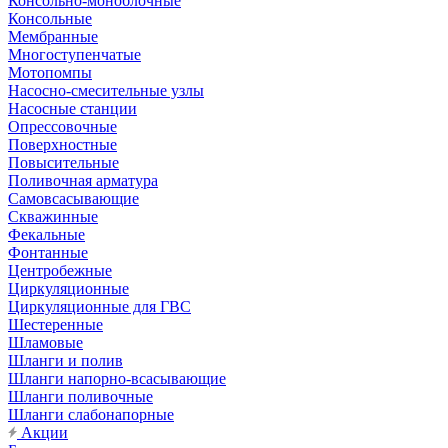
Консольно-моноблочные
Консольные
Мембранные
Многоступенчатые
Мотопомпы
Насосно-смесительные узлы
Насосные станции
Опрессовочные
Поверхностные
Повысительные
Поливочная арматура
Самовсасывающие
Скважинные
Фекальные
Фонтанные
Центробежные
Циркуляционные
Циркуляционные для ГВС
Шестеренные
Шламовые
Шланги и полив
Шланги напорно-всасывающие
Шланги поливочные
Шланги слабонапорные
Акции