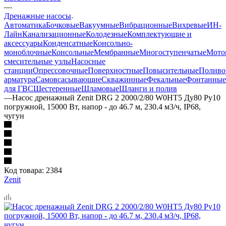
—
Дренажные насосы
Автоматика
Бочковые
Вакуумные
Вибрационные
Вихревые
ИН-
Лайн
Канализационные
Колодезные
Комплектующие и
аксессуары
Конденсатные
Консольно-
моноблочные
Консольные
Мембранные
Многоступенчатые
Мото
смесительные узлы
Насосные
станции
Опрессовочные
Поверхностные
Повысительные
Поливо
арматура
Самовсасывающие
Скважинные
Фекальные
Фонтанные
для ГВС
Шестеренные
Шламовые
Шланги и полив
—
Насос дренажный Zenit DRG 2 2000/2/80 W0HT5 Ду80 Ру10
погружной, 15000 Вт, напор - до 46.7 м, 230.4 м3/ч, IP68,
чугун
Код товара:
2384
Zenit