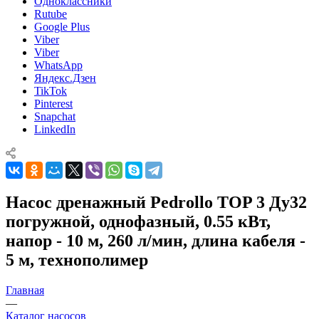
Одноклассники
Rutube
Google Plus
Viber
Viber
WhatsApp
Яндекс.Дзен
TikTok
Pinterest
Snapchat
LinkedIn
Насос дренажный Pedrollo TOP 3 Ду32
погружной, однофазный, 0.55 кВт,
напор - 10 м, 260 л/мин, длина кабеля -
5 м, технополимер
Главная
—
Каталог насосов