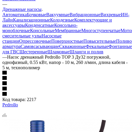
—
Дренажные насосы
Автоматика
Бочковые
Вакуумные
Вибрационные
Вихревые
ИН-
Лайн
Канализационные
Колодезные
Комплектующие и
аксессуары
Конденсатные
Консольно-
моноблочные
Консольные
Мембранные
Многоступенчатые
Мото
смесительные узлы
Насосные
станции
Опрессовочные
Поверхностные
Повысительные
Поливо
арматура
Самовсасывающие
Скважинные
Фекальные
Фонтанные
для ГВС
Шестеренные
Шламовые
Шланги и полив
—
Насос дренажный Pedrollo TOP 3 Ду32 погружной,
однофазный, 0.55 кВт, напор - 10 м, 260 л/мин, длина кабеля -
5 м, технополимер
Код товара:
2217
Pedrollo