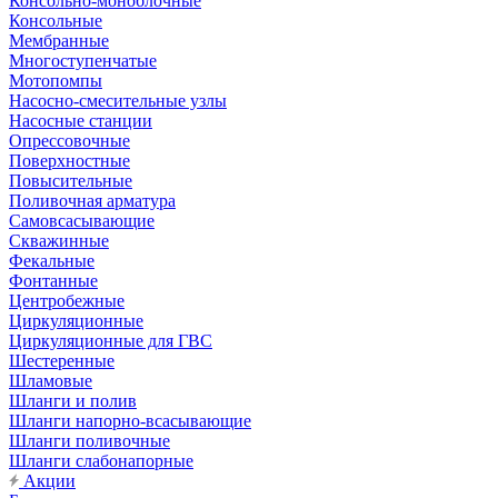
Консольно-моноблочные
Консольные
Мембранные
Многоступенчатые
Мотопомпы
Насосно-смесительные узлы
Насосные станции
Опрессовочные
Поверхностные
Повысительные
Поливочная арматура
Самовсасывающие
Скважинные
Фекальные
Фонтанные
Центробежные
Циркуляционные
Циркуляционные для ГВС
Шестеренные
Шламовые
Шланги и полив
Шланги напорно-всасывающие
Шланги поливочные
Шланги слабонапорные
Акции