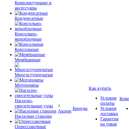
Комплектующие и
аксессуары
Конденсатные
Консольно-
моноблочные
Консольные
Мембранные
Многоступенчатые
Мотопомпы
Как купить
Условия
Ком
Насосно-
оплаты
смесительные узлы
Бренды
Условия
Акции
доставки
Насосные станции
Гарантия
на товар
Опрессовочные