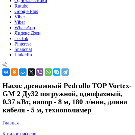
Одноклассники
Rutube
Google Plus
Viber
Viber
WhatsApp
Яндекс.Дзен
TikTok
Pinterest
Snapchat
LinkedIn
Насос дренажный Pedrollo TOP Vortex-
GM 2 Ду32 погружной, однофазный,
0.37 кВт, напор - 8 м, 180 л/мин, длина
кабеля - 5 м, технополимер
Главная
—
Каталог насосов