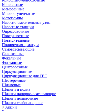
Консольно-моноблочные
Консольные
Мембранные
Многоступенчатые
Мотопомпы
Насосно-смесительные узлы
Насосные станции
Опрессовочные
Поверхностные
Повысительные
Поливочная арматура
Самовсасывающие
Скважинные
Фекальные
Фонтанные
Центробежные
Циркуляционные
Циркуляционные для ГВС
Шестеренные
Шламовые
Шланги и полив
Шланги напорно-всасывающие
Шланги поливочные
Шланги слабонапорные
Акции