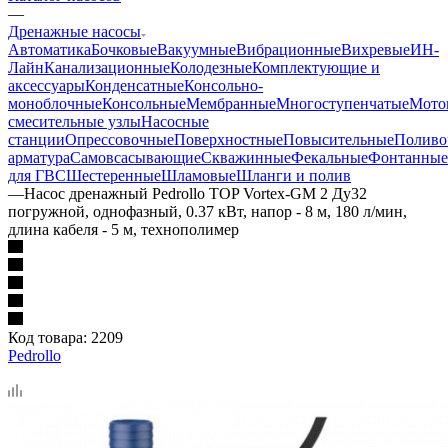
—
Дренажные насосы
Автоматика
Бочковые
Вакуумные
Вибрационные
Вихревые
ИН-
Лайн
Канализационные
Колодезные
Комплектующие и
аксессуары
Конденсатные
Консольно-
моноблочные
Консольные
Мембранные
Многоступенчатые
Мото
смесительные узлы
Насосные
станции
Опрессовочные
Поверхностные
Повысительные
Поливо
арматура
Самовсасывающие
Скважинные
Фекальные
Фонтанные
для ГВС
Шестеренные
Шламовые
Шланги и полив
—
Насос дренажный Pedrollo TOP Vortex-GM 2 Ду32
погружной, однофазный, 0.37 кВт, напор - 8 м, 180 л/мин,
длина кабеля - 5 м, технополимер
Код товара:
2209
Pedrollo