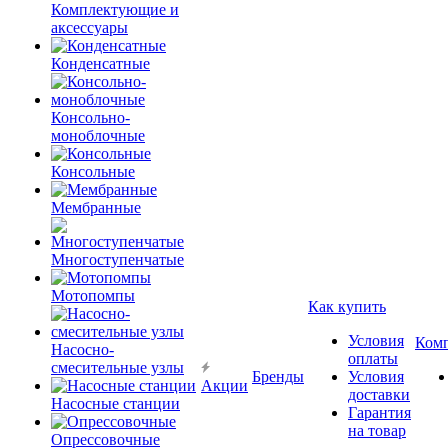
Комплектующие и
аксессуары
Конденсатные
Консольно-
моноблочные
Консольные
Мембранные
Многоступенчатые
Мотопомпы
Как купить
Условия
Ком
Насосно-
оплаты
смесительные узлы
Бренды
Условия
Акции
доставки
Насосные станции
Гарантия
на товар
Опрессовочные