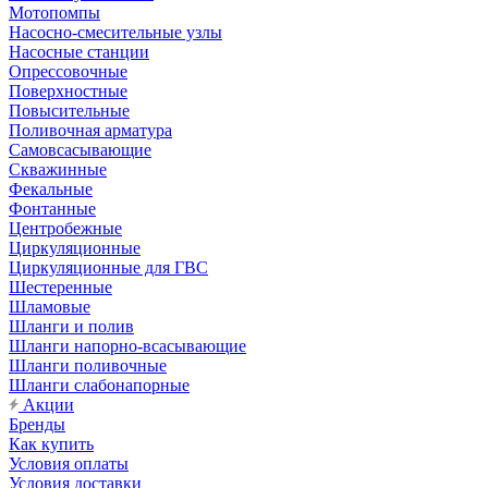
Мотопомпы
Насосно-смесительные узлы
Насосные станции
Опрессовочные
Поверхностные
Повысительные
Поливочная арматура
Самовсасывающие
Скважинные
Фекальные
Фонтанные
Центробежные
Циркуляционные
Циркуляционные для ГВС
Шестеренные
Шламовые
Шланги и полив
Шланги напорно-всасывающие
Шланги поливочные
Шланги слабонапорные
Акции
Бренды
Как купить
Условия оплаты
Условия доставки