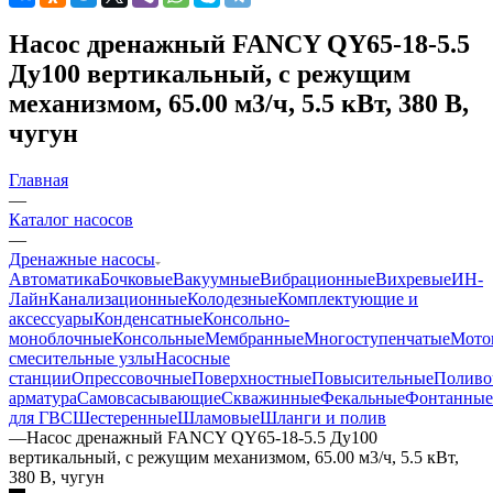
Насос дренажный FANCY QY65-18-5.5
Ду100 вертикальный, с режущим
механизмом, 65.00 м3/ч, 5.5 кВт, 380 В,
чугун
Главная
—
Каталог насосов
—
Дренажные насосы
Автоматика
Бочковые
Вакуумные
Вибрационные
Вихревые
ИН-
Лайн
Канализационные
Колодезные
Комплектующие и
аксессуары
Конденсатные
Консольно-
моноблочные
Консольные
Мембранные
Многоступенчатые
Мото
смесительные узлы
Насосные
станции
Опрессовочные
Поверхностные
Повысительные
Поливо
арматура
Самовсасывающие
Скважинные
Фекальные
Фонтанные
для ГВС
Шестеренные
Шламовые
Шланги и полив
—
Насос дренажный FANCY QY65-18-5.5 Ду100
вертикальный, с режущим механизмом, 65.00 м3/ч, 5.5 кВт,
380 В, чугун