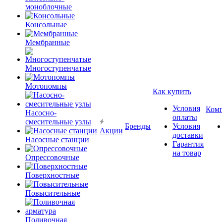
моноблочные
Консольные
Мембранные
Многоступенчатые
Мотопомпы
Как купить
Условия
Ком
Насосно-
оплаты
смесительные узлы
Бренды
Условия
Акции
доставки
Насосные станции
Гарантия
на товар
Опрессовочные
Поверхностные
Повысительные
Поливочная