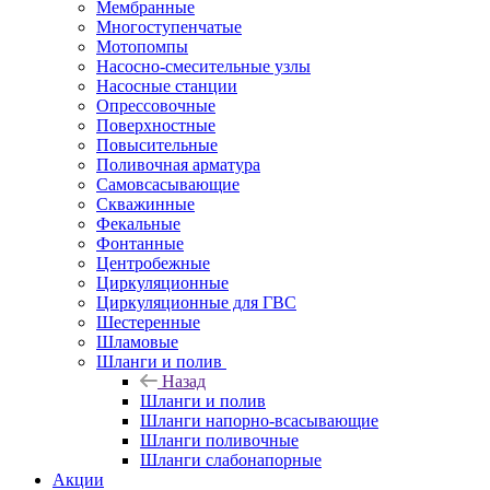
Мембранные
Многоступенчатые
Мотопомпы
Насосно-смесительные узлы
Насосные станции
Опрессовочные
Поверхностные
Повысительные
Поливочная арматура
Самовсасывающие
Скважинные
Фекальные
Фонтанные
Центробежные
Циркуляционные
Циркуляционные для ГВС
Шестеренные
Шламовые
Шланги и полив
Назад
Шланги и полив
Шланги напорно-всасывающие
Шланги поливочные
Шланги слабонапорные
Акции