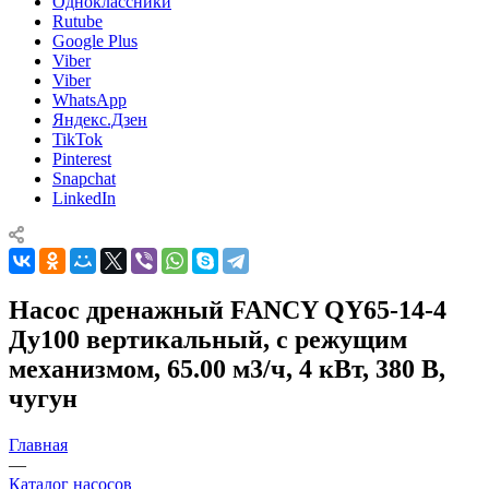
Одноклассники
Rutube
Google Plus
Viber
Viber
WhatsApp
Яндекс.Дзен
TikTok
Pinterest
Snapchat
LinkedIn
Насос дренажный FANCY QY65-14-4
Ду100 вертикальный, с режущим
механизмом, 65.00 м3/ч, 4 кВт, 380 В,
чугун
Главная
—
Каталог насосов