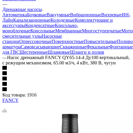
—
Дренажные насосы
Автоматика
Бочковые
Вакуумные
Вибрационные
Вихревые
ИН-
Лайн
Канализационные
Колодезные
Комплектующие и
аксессуары
Конденсатные
Консольно-
моноблочные
Консольные
Мембранные
Многоступенчатые
Мото
смесительные узлы
Насосные
станции
Опрессовочные
Поверхностные
Повысительные
Поливо
арматура
Самовсасывающие
Скважинные
Фекальные
Фонтанные
для ГВС
Шестеренные
Шламовые
Шланги и полив
—
Насос дренажный FANCY QY65-14-4 Ду100 вертикальный,
с режущим механизмом, 65.00 м3/ч, 4 кВт, 380 В, чугун
Код товара:
1916
FANCY