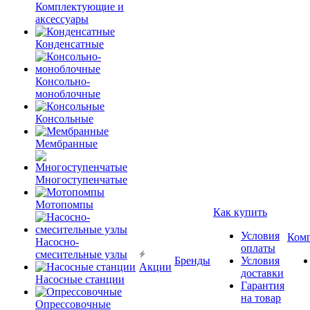
Комплектующие и
аксессуары
Конденсатные
Консольно-
моноблочные
Консольные
Мембранные
Многоступенчатые
Мотопомпы
Как купить
Условия
Ком
Насосно-
оплаты
смесительные узлы
Бренды
Условия
Акции
доставки
Насосные станции
Гарантия
на товар
Опрессовочные