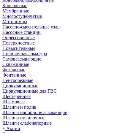
Консольно-моноблочные
Консольные
Мембранные
Многоступенчатые
Мотопомпы
Насосно-смесительные узлы
Насосные станции
Опрессовочные
Поверхностные
Повысительные
Поливочная арматура
Самовсасывающие
Скважинные
Фекальные
Фонтанные
Центробежные
Циркуляционные
Циркуляционные для ГВС
Шестеренные
Шламовые
Шланги и полив
Шланги напорно-всасывающие
Шланги поливочные
Шланги слабонапорные
Акции