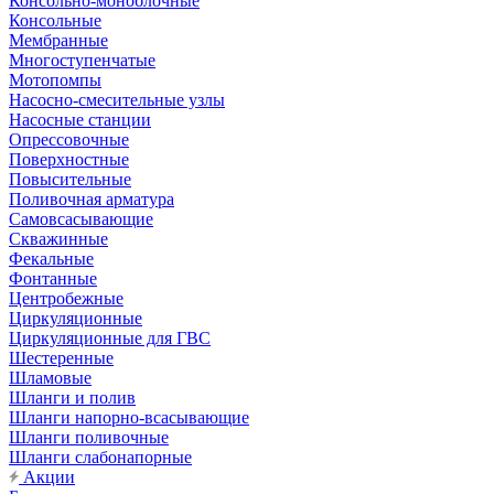
Консольно-моноблочные
Консольные
Мембранные
Многоступенчатые
Мотопомпы
Насосно-смесительные узлы
Насосные станции
Опрессовочные
Поверхностные
Повысительные
Поливочная арматура
Самовсасывающие
Скважинные
Фекальные
Фонтанные
Центробежные
Циркуляционные
Циркуляционные для ГВС
Шестеренные
Шламовые
Шланги и полив
Шланги напорно-всасывающие
Шланги поливочные
Шланги слабонапорные
Акции