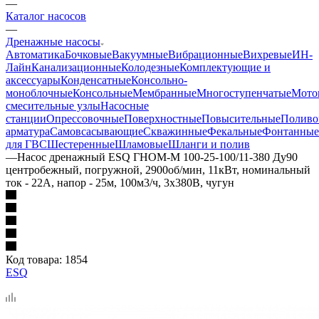
—
Каталог насосов
—
Дренажные насосы
Автоматика
Бочковые
Вакуумные
Вибрационные
Вихревые
ИН-
Лайн
Канализационные
Колодезные
Комплектующие и
аксессуары
Конденсатные
Консольно-
моноблочные
Консольные
Мембранные
Многоступенчатые
Мото
смесительные узлы
Насосные
станции
Опрессовочные
Поверхностные
Повысительные
Поливо
арматура
Самовсасывающие
Скважинные
Фекальные
Фонтанные
для ГВС
Шестеренные
Шламовые
Шланги и полив
—
Насос дренажный ESQ ГНОМ-М 100-25-100/11-380 Ду90
центробежный, погружной, 2900об/мин, 11кВт, номинальный
ток - 22А, напор - 25м, 100м3/ч, 3х380В, чугун
Код товара:
1854
ESQ