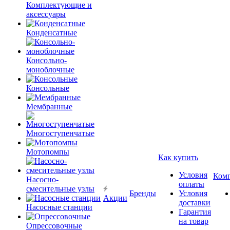
Комплектующие и
аксессуары
Конденсатные
Консольно-
моноблочные
Консольные
Мембранные
Многоступенчатые
Мотопомпы
Как купить
Условия
Ком
Насосно-
оплаты
смесительные узлы
Бренды
Условия
Акции
доставки
Насосные станции
Гарантия
на товар
Опрессовочные