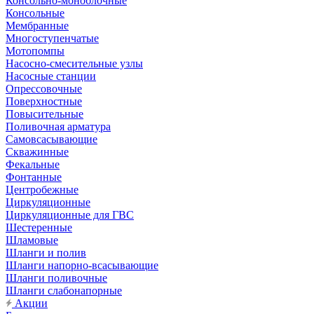
Консольно-моноблочные
Консольные
Мембранные
Многоступенчатые
Мотопомпы
Насосно-смесительные узлы
Насосные станции
Опрессовочные
Поверхностные
Повысительные
Поливочная арматура
Самовсасывающие
Скважинные
Фекальные
Фонтанные
Центробежные
Циркуляционные
Циркуляционные для ГВС
Шестеренные
Шламовые
Шланги и полив
Шланги напорно-всасывающие
Шланги поливочные
Шланги слабонапорные
Акции