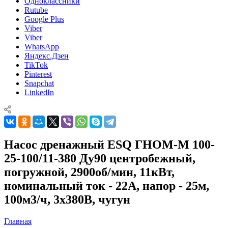
Одноклассники
Rutube
Google Plus
Viber
Viber
WhatsApp
Яндекс.Дзен
TikTok
Pinterest
Snapchat
LinkedIn
Насос дренажный ESQ ГНОМ-М 100-
25-100/11-380 Ду90 центробежный,
погружной, 2900об/мин, 11кВт,
номинальный ток - 22А, напор - 25м,
100м3/ч, 3х380В, чугун
Главная