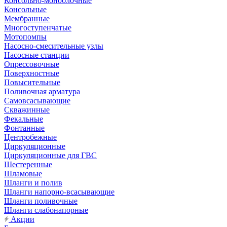
Консольно-моноблочные
Консольные
Мембранные
Многоступенчатые
Мотопомпы
Насосно-смесительные узлы
Насосные станции
Опрессовочные
Поверхностные
Повысительные
Поливочная арматура
Самовсасывающие
Скважинные
Фекальные
Фонтанные
Центробежные
Циркуляционные
Циркуляционные для ГВС
Шестеренные
Шламовые
Шланги и полив
Шланги напорно-всасывающие
Шланги поливочные
Шланги слабонапорные
Акции