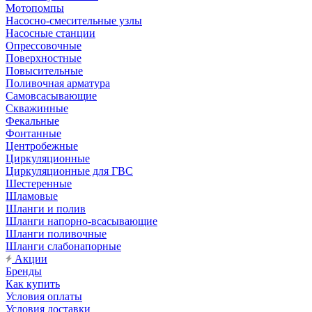
Мотопомпы
Насосно-смесительные узлы
Насосные станции
Опрессовочные
Поверхностные
Повысительные
Поливочная арматура
Самовсасывающие
Скважинные
Фекальные
Фонтанные
Центробежные
Циркуляционные
Циркуляционные для ГВС
Шестеренные
Шламовые
Шланги и полив
Шланги напорно-всасывающие
Шланги поливочные
Шланги слабонапорные
Акции
Бренды
Как купить
Условия оплаты
Условия доставки