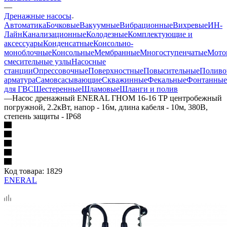
—
Дренажные насосы
Автоматика
Бочковые
Вакуумные
Вибрационные
Вихревые
ИН-
Лайн
Канализационные
Колодезные
Комплектующие и
аксессуары
Конденсатные
Консольно-
моноблочные
Консольные
Мембранные
Многоступенчатые
Мото
смесительные узлы
Насосные
станции
Опрессовочные
Поверхностные
Повысительные
Поливо
арматура
Самовсасывающие
Скважинные
Фекальные
Фонтанные
для ГВС
Шестеренные
Шламовые
Шланги и полив
—
Насос дренажный ENERAL ГНОМ 16-16 ТР центробежный
погружной, 2.2кВт, напор - 16м, длина кабеля - 10м, 380В,
степень защиты - IP68
Код товара:
1829
ENERAL