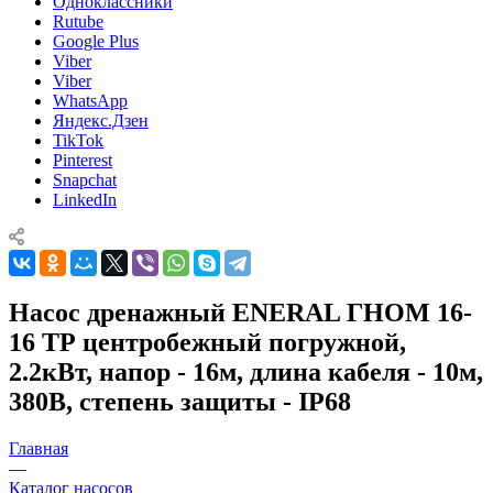
Одноклассники
Rutube
Google Plus
Viber
Viber
WhatsApp
Яндекс.Дзен
TikTok
Pinterest
Snapchat
LinkedIn
Насос дренажный ENERAL ГНОМ 16-
16 ТР центробежный погружной,
2.2кВт, напор - 16м, длина кабеля - 10м,
380В, степень защиты - IP68
Главная
—
Каталог насосов