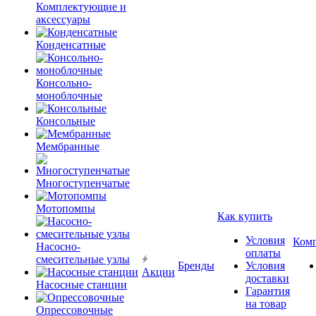
Комплектующие и
аксессуары
Конденсатные
Консольно-
моноблочные
Консольные
Мембранные
Многоступенчатые
Мотопомпы
Как купить
Условия
Ком
Насосно-
оплаты
смесительные узлы
Бренды
Условия
Акции
доставки
Насосные станции
Гарантия
на товар
Опрессовочные