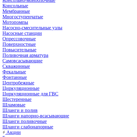
Консольно-моноблочные
Консольные
Мембранные
Многоступенчатые
Мотопомпы
Насосно-смесительные узлы
Насосные станции
Опрессовочные
Поверхностные
Повысительные
Поливочная арматура
Самовсасывающие
Скважинные
Фекальные
Фонтанные
Центробежные
Циркуляционные
Циркуляционные для ГВС
Шестеренные
Шламовые
Шланги и полив
Шланги напорно-всасывающие
Шланги поливочные
Шланги слабонапорные
Акции