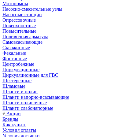
Мотопомпы
Насосно-смесительные узлы
Насосные станции
Опрессовочные
Поверхностные
Повысительные
Поливочная арматура
Самовсасывающие
Скважинные
Фекальные
Фонтанные
Центробежные
Циркуляционные
Циркуляционные для ГВС
Шестеренные
Шламовые
Шланги и полив
Шланги напорно-всасывающие
Шланги поливочные
Шланги слабонапорные
Акции
Бренды
Как купить
Условия оплаты
Условия доставки