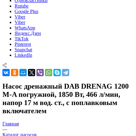
Одноклассники
Rutube
Google Plus
Viber
Viber
WhatsApp
Яндекс.Дзен
TikTok
Pinterest
Snapchat
LinkedIn
Насос дренажный DAB DRENAG 1200
M-A погружной, 1850 Вт, 466 л/мин,
напор 17 м вод. ст., с поплавковым
включателем
Главная
—
Каталог насосов