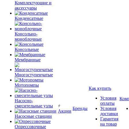
Комплектующие и
аксессуары
Конденсатные
Консольно-
моноблочные
Консольные
Мембранные
Многоступенчатые
Мотопомпы
Как купить
Условия
Ком
Насосно-
оплаты
смесительные узлы
Бренды
Условия
Акции
доставки
Насосные станции
Гарантия
на товар
Опрессовочные