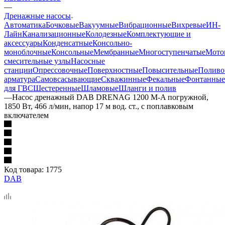
—
Дренажные насосы
Автоматика
Бочковые
Вакуумные
Вибрационные
Вихревые
ИН-
Лайн
Канализационные
Колодезные
Комплектующие и
аксессуары
Конденсатные
Консольно-
моноблочные
Консольные
Мембранные
Многоступенчатые
Мото
смесительные узлы
Насосные
станции
Опрессовочные
Поверхностные
Повысительные
Поливо
арматура
Самовсасывающие
Скважинные
Фекальные
Фонтанные
для ГВС
Шестеренные
Шламовые
Шланги и полив
—
Насос дренажный DAB DRENAG 1200 M-A погружной,
1850 Вт, 466 л/мин, напор 17 м вод. ст., с поплавковым
включателем
Код товара:
1775
DAB