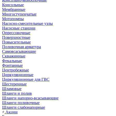
Консольно-моноблочные
Консольные
Мембранные
Многоступенчатые
Мотопомпы
Насосно-смесительные узлы
Насосные станции
Опрессовочные
Поверхностные
Повысительные
Поливочная арматура
Самовсасывающие
Скважинные
Фекальные
Фонтанные
Центробежные
Циркуляционные
Циркуляционные для ГВС
Шестеренные
Шламовые
Шланги и полив
Шланги напорно-всасывающие
Шланги поливочные
Шланги слабонапорные
Акции