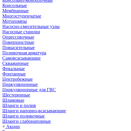
Консольно-моноблочные
Консольные
Мембранные
Многоступенчатые
Мотопомпы
Насосно-смесительные узлы
Насосные станции
Опрессовочные
Поверхностные
Повысительные
Поливочная арматура
Самовсасывающие
Скважинные
Фекальные
Фонтанные
Центробежные
Циркуляционные
Циркуляционные для ГВС
Шестеренные
Шламовые
Шланги и полив
Шланги напорно-всасывающие
Шланги поливочные
Шланги слабонапорные
Акции