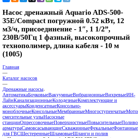
Насос дренажный Aquario ADS-500-
35E/Compact погружной 0.52 кВт, 12
м3/ч, присоединение - 1″, 1 1/2”,
230В/50Гц 1 фазный, высокопрочный
технополимер, длина кабеля - 10 м
(1005)
Главная
—
Каталог насосов
—
Дренажные насосы
Автоматика
Бочковые
Вакуумные
Вибрационные
Вихревые
ИН-
Лайн
Канализационные
Колодезные
Комплектующие и
аксессуары
Конденсатные
Консольно-
моноблочные
Консольные
Мембранные
Многоступенчатые
Мото
смесительные узлы
Насосные
станции
Опрессовочные
Поверхностные
Повысительные
Поливо
арматура
Самовсасывающие
Скважинные
Фекальные
Фонтанные
для ГВС
Шестеренные
Шламовые
Шланги и полив