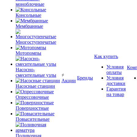
моноблочные
Консольные
Мембранные
Многоступенчатые
Мотопомпы
Как купить
Условия
Ком
Насосно-
оплаты
смесительные узлы
Бренды
Условия
Акции
доставки
Насосные станции
Гарантия
на товар
Опрессовочные
Поверхностные
Повысительные
Поливочная