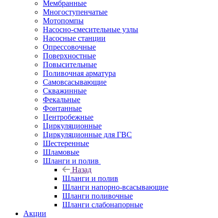
Мембранные
Многоступенчатые
Мотопомпы
Насосно-смесительные узлы
Насосные станции
Опрессовочные
Поверхностные
Повысительные
Поливочная арматура
Самовсасывающие
Скважинные
Фекальные
Фонтанные
Центробежные
Циркуляционные
Циркуляционные для ГВС
Шестеренные
Шламовые
Шланги и полив
Назад
Шланги и полив
Шланги напорно-всасывающие
Шланги поливочные
Шланги слабонапорные
Акции