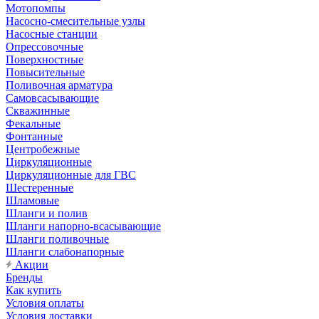
Мотопомпы
Насосно-смесительные узлы
Насосные станции
Опрессовочные
Поверхностные
Повысительные
Поливочная арматура
Самовсасывающие
Скважинные
Фекальные
Фонтанные
Центробежные
Циркуляционные
Циркуляционные для ГВС
Шестеренные
Шламовые
Шланги и полив
Шланги напорно-всасывающие
Шланги поливочные
Шланги слабонапорные
Акции
Бренды
Как купить
Условия оплаты
Условия доставки