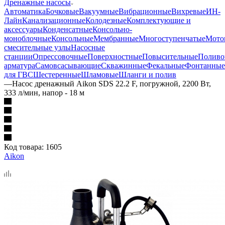
Дренажные насосы
Автоматика
Бочковые
Вакуумные
Вибрационные
Вихревые
ИН-
Лайн
Канализационные
Колодезные
Комплектующие и
аксессуары
Конденсатные
Консольно-
моноблочные
Консольные
Мембранные
Многоступенчатые
Мото
смесительные узлы
Насосные
станции
Опрессовочные
Поверхностные
Повысительные
Поливо
арматура
Самовсасывающие
Скважинные
Фекальные
Фонтанные
для ГВС
Шестеренные
Шламовые
Шланги и полив
—
Насос дренажный Aikon SDS 22.2 F, погружной, 2200 Вт,
333 л/мин, напор - 18 м
Код товара:
1605
Aikon