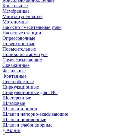
Консольно-моноблочные
Консольные
Мембранные
Многоступенчатые
Мотопомпы
Насосно-смесительные узлы
Насосные станции
Опрессовочные
Поверхностные
Повысительные
Поливочная арматура
Самовсасывающие
Скважинные
Фекальные
Фонтанные
Центробежные
Циркуляционные
Циркуляционные для ГВС
Шестеренные
Шламовые
Шланги и полив
Шланги напорно-всасывающие
Шланги поливочные
Шланги слабонапорные
Акции