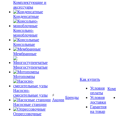
Комплектующие и
аксессуары
Конденсатные
Консольно-
моноблочные
Консольные
Мембранные
Многоступенчатые
Мотопомпы
Как купить
Условия
Ком
Насосно-
оплаты
смесительные узлы
Бренды
Условия
Акции
доставки
Насосные станции
Гарантия
на товар
Опрессовочные