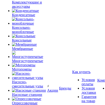
Комплектующие и
аксессуары
Конденсатные
Консольно-
моноблочные
Консольные
Мембранные
Многоступенчатые
Мотопомпы
Как купить
Условия
Ком
Насосно-
оплаты
смесительные узлы
Бренды
Условия
Акции
доставки
Насосные станции
Гарантия
на товар
Опрессовочные