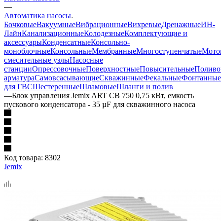
—
Автоматика насосы
Бочковые
Вакуумные
Вибрационные
Вихревые
Дренажные
ИН-
Лайн
Канализационные
Колодезные
Комплектующие и
аксессуары
Конденсатные
Консольно-
моноблочные
Консольные
Мембранные
Многоступенчатые
Мото
смесительные узлы
Насосные
станции
Опрессовочные
Поверхностные
Повысительные
Поливо
арматура
Самовсасывающие
Скважинные
Фекальные
Фонтанные
для ГВС
Шестеренные
Шламовые
Шланги и полив
—
Блок управления Jemix ART CB 750 0,75 кВт, емкость
пускового конденсатора - 35 µF для скважинного насоса
Код товара:
8302
Jemix