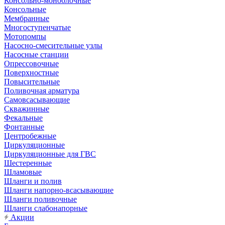
Консольно-моноблочные
Консольные
Мембранные
Многоступенчатые
Мотопомпы
Насосно-смесительные узлы
Насосные станции
Опрессовочные
Поверхностные
Повысительные
Поливочная арматура
Самовсасывающие
Скважинные
Фекальные
Фонтанные
Центробежные
Циркуляционные
Циркуляционные для ГВС
Шестеренные
Шламовые
Шланги и полив
Шланги напорно-всасывающие
Шланги поливочные
Шланги слабонапорные
Акции