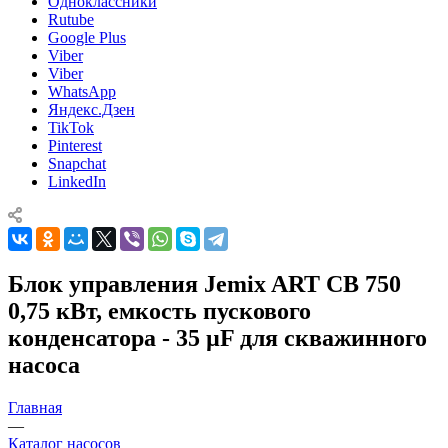
Одноклассники
Rutube
Google Plus
Viber
Viber
WhatsApp
Яндекс.Дзен
TikTok
Pinterest
Snapchat
LinkedIn
Блок управления Jemix ART CB 750
0,75 кВт, емкость пускового
конденсатора - 35 µF для скважинного
насоса
Главная
—
Каталог насосов