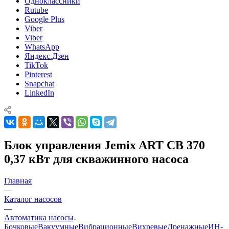
Одноклассники
Rutube
Google Plus
Viber
Viber
WhatsApp
Яндекс.Дзен
TikTok
Pinterest
Snapchat
LinkedIn
Блок управления Jemix ART CB 370
0,37 кВт для скважинного насоса
Главная
—
Каталог насосов
—
Автоматика насосы
Бочковые
Вакуумные
Вибрационные
Вихревые
Дренажные
ИН-