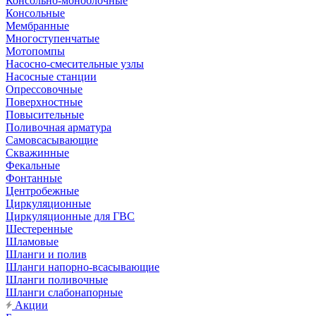
Консольно-моноблочные
Консольные
Мембранные
Многоступенчатые
Мотопомпы
Насосно-смесительные узлы
Насосные станции
Опрессовочные
Поверхностные
Повысительные
Поливочная арматура
Самовсасывающие
Скважинные
Фекальные
Фонтанные
Центробежные
Циркуляционные
Циркуляционные для ГВС
Шестеренные
Шламовые
Шланги и полив
Шланги напорно-всасывающие
Шланги поливочные
Шланги слабонапорные
Акции