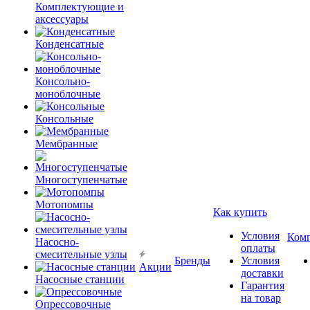
Комплектующие и
аксессуары
Конденсатные
Консольно-
моноблочные
Консольные
Мембранные
Многоступенчатые
Мотопомпы
Как купить
Условия
Ком
Насосно-
оплаты
смесительные узлы
Бренды
Условия
Акции
доставки
Насосные станции
Гарантия
на товар
Опрессовочные