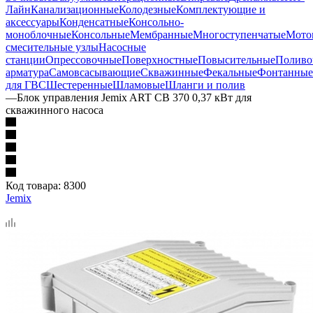
Лайн
Канализационные
Колодезные
Комплектующие и
аксессуары
Конденсатные
Консольно-
моноблочные
Консольные
Мембранные
Многоступенчатые
Мото
смесительные узлы
Насосные
станции
Опрессовочные
Поверхностные
Повысительные
Поливо
арматура
Самовсасывающие
Скважинные
Фекальные
Фонтанные
для ГВС
Шестеренные
Шламовые
Шланги и полив
—
Блок управления Jemix ART CB 370 0,37 кВт для
скважинного насоса
Код товара:
8300
Jemix