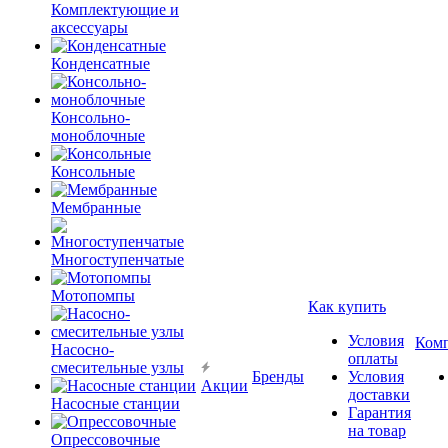
Комплектующие и
аксессуары
Конденсатные
Консольно-
моноблочные
Консольные
Мембранные
Многоступенчатые
Мотопомпы
Как купить
Условия
Ком
Насосно-
оплаты
смесительные узлы
Бренды
Условия
Акции
доставки
Насосные станции
Гарантия
на товар
Опрессовочные