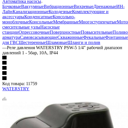
Автоматика насосы
Бочковые
Вакуумные
Вибрационные
Вихревые
Дренажные
ИН-
Лайн
Канализационные
Колодезные
Комплектующие и
аксессуары
Конденсатные
Консольно-
моноблочные
Консольные
Мембранные
Многоступенчатые
Мото
смесительные узлы
Насосные
станции
Опрессовочные
Поверхностные
Повысительные
Поливо
арматура
Самовсасывающие
Скважинные
Фекальные
Фонтанные
для ГВС
Шестеренные
Шламовые
Шланги и полив
—
Реле давления WATERSTRY PSW-5 1/4″ рабочий диапазон
давлений 1 - 5бар, 10А, IP44
Код товара:
11759
WATERSTRY