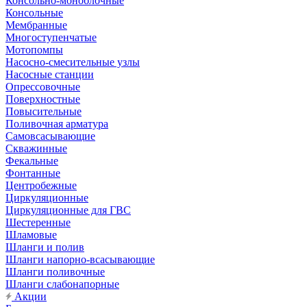
Консольно-моноблочные
Консольные
Мембранные
Многоступенчатые
Мотопомпы
Насосно-смесительные узлы
Насосные станции
Опрессовочные
Поверхностные
Повысительные
Поливочная арматура
Самовсасывающие
Скважинные
Фекальные
Фонтанные
Центробежные
Циркуляционные
Циркуляционные для ГВС
Шестеренные
Шламовые
Шланги и полив
Шланги напорно-всасывающие
Шланги поливочные
Шланги слабонапорные
Акции