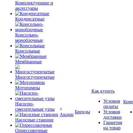
Комплектующие и
аксессуары
Конденсатные
Консольно-
моноблочные
Консольные
Мембранные
Многоступенчатые
Мотопомпы
Как купить
Условия
Ком
Насосно-
оплаты
смесительные узлы
Бренды
Условия
Акции
доставки
Насосные станции
Гарантия
на товар
Опрессовочные