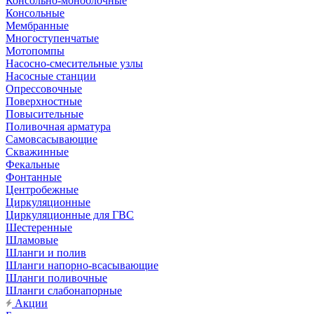
Консольно-моноблочные
Консольные
Мембранные
Многоступенчатые
Мотопомпы
Насосно-смесительные узлы
Насосные станции
Опрессовочные
Поверхностные
Повысительные
Поливочная арматура
Самовсасывающие
Скважинные
Фекальные
Фонтанные
Центробежные
Циркуляционные
Циркуляционные для ГВС
Шестеренные
Шламовые
Шланги и полив
Шланги напорно-всасывающие
Шланги поливочные
Шланги слабонапорные
Акции