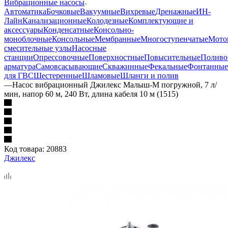
Вибрационные насосы
Автоматика
Бочковые
Вакуумные
Вихревые
Дренажные
ИН-
Лайн
Канализационные
Колодезные
Комплектующие и
аксессуары
Конденсатные
Консольно-
моноблочные
Консольные
Мембранные
Многоступенчатые
Мото
смесительные узлы
Насосные
станции
Опрессовочные
Поверхностные
Повысительные
Поливо
арматура
Самовсасывающие
Скважинные
Фекальные
Фонтанные
для ГВС
Шестеренные
Шламовые
Шланги и полив
—
Насос вибрационный Джилекс Малыш-М погружной, 7 л/
мин, напор 60 м, 240 Вт, длина кабеля 10 м (1515)
Код товара:
20883
Джилекс