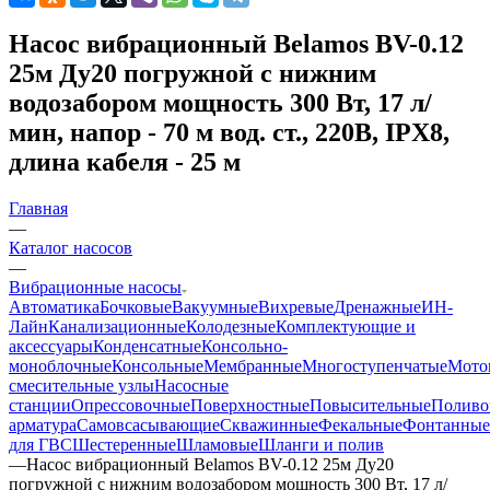
Насос вибрационный Belamos BV-0.12
25м Ду20 погружной с нижним
водозабором мощность 300 Вт, 17 л/
мин, напор - 70 м вод. ст., 220В, IPX8,
длина кабеля - 25 м
Главная
—
Каталог насосов
—
Вибрационные насосы
Автоматика
Бочковые
Вакуумные
Вихревые
Дренажные
ИН-
Лайн
Канализационные
Колодезные
Комплектующие и
аксессуары
Конденсатные
Консольно-
моноблочные
Консольные
Мембранные
Многоступенчатые
Мото
смесительные узлы
Насосные
станции
Опрессовочные
Поверхностные
Повысительные
Поливо
арматура
Самовсасывающие
Скважинные
Фекальные
Фонтанные
для ГВС
Шестеренные
Шламовые
Шланги и полив
—
Насос вибрационный Belamos BV-0.12 25м Ду20
погружной с нижним водозабором мощность 300 Вт, 17 л/