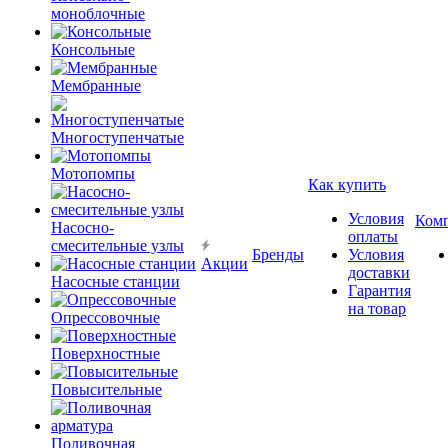
моноблочные
Консольные
Мембранные
Многоступенчатые
Мотопомпы
Как купить
Условия
Ком
Насосно-
оплаты
смесительные узлы
Бренды
Условия
Акции
доставки
Насосные станции
Гарантия
на товар
Опрессовочные
Поверхностные
Повысительные
Поливочная