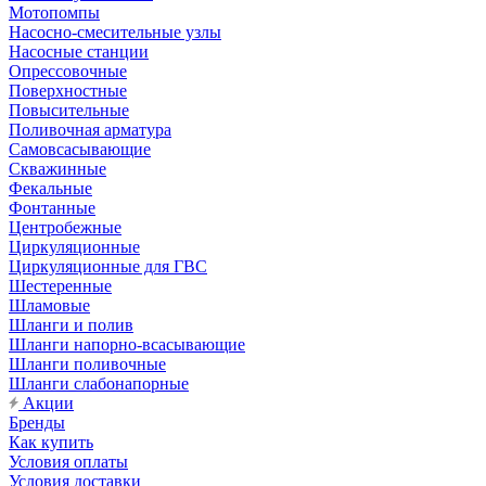
Мотопомпы
Насосно-смесительные узлы
Насосные станции
Опрессовочные
Поверхностные
Повысительные
Поливочная арматура
Самовсасывающие
Скважинные
Фекальные
Фонтанные
Центробежные
Циркуляционные
Циркуляционные для ГВС
Шестеренные
Шламовые
Шланги и полив
Шланги напорно-всасывающие
Шланги поливочные
Шланги слабонапорные
Акции
Бренды
Как купить
Условия оплаты
Условия доставки