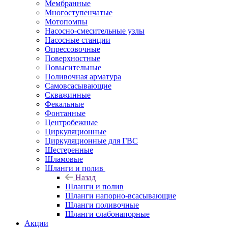
Мембранные
Многоступенчатые
Мотопомпы
Насосно-смесительные узлы
Насосные станции
Опрессовочные
Поверхностные
Повысительные
Поливочная арматура
Самовсасывающие
Скважинные
Фекальные
Фонтанные
Центробежные
Циркуляционные
Циркуляционные для ГВС
Шестеренные
Шламовые
Шланги и полив
Назад
Шланги и полив
Шланги напорно-всасывающие
Шланги поливочные
Шланги слабонапорные
Акции