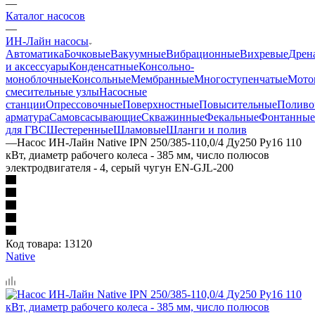
—
Каталог насосов
—
ИН-Лайн насосы
Автоматика
Бочковые
Вакуумные
Вибрационные
Вихревые
Дрен
и аксессуары
Конденсатные
Консольно-
моноблочные
Консольные
Мембранные
Многоступенчатые
Мото
смесительные узлы
Насосные
станции
Опрессовочные
Поверхностные
Повысительные
Поливо
арматура
Самовсасывающие
Скважинные
Фекальные
Фонтанные
для ГВС
Шестеренные
Шламовые
Шланги и полив
—
Насос ИН-Лайн Native IPN 250/385-110,0/4 Ду250 Ру16 110
кВт, диаметр рабочего колеса - 385 мм, число полюсов
электродвигателя - 4, серый чугун EN-GJL-200
Код товара:
13120
Native