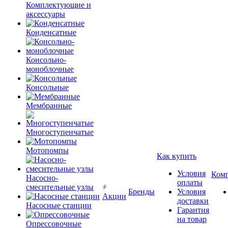
Комплектующие и
аксессуары
Конденсатные
Консольно-
моноблочные
Консольные
Мембранные
Многоступенчатые
Мотопомпы
Как купить
Условия
Ком
Насосно-
оплаты
смесительные узлы
Бренды
Условия
Акции
доставки
Насосные станции
Гарантия
на товар
Опрессовочные