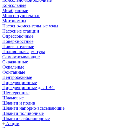
Консольно-моноблочные
Консольные
Мембранные
Многоступенчатые
Мотопомпы
Насосно-смесительные узлы
Насосные станции
Опрессовочные
Поверхностные
Повысительные
Поливочная арматура
Самовсасывающие
Скважинные
Фекальные
Фонтанные
Центробежные
Циркуляционные
Циркуляционные для ГВС
Шестеренные
Шламовые
Шланги и полив
Шланги напорно-всасывающие
Шланги поливочные
Шланги слабонапорные
Акции