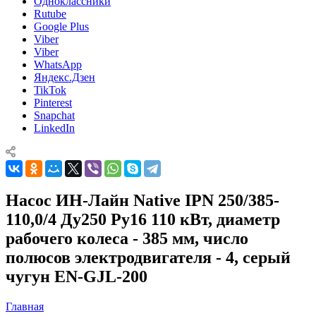
Одноклассники
Rutube
Google Plus
Viber
Viber
WhatsApp
Яндекс.Дзен
TikTok
Pinterest
Snapchat
LinkedIn
Насос ИН-Лайн Native IPN 250/385-
110,0/4 Ду250 Ру16 110 кВт, диаметр
рабочего колеса - 385 мм, число
полюсов электродвигателя - 4, серый
чугун EN-GJL-200
Главная